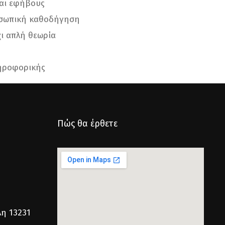
και εφήβους
οσωπική καθοδήγηση
χι απλή θεωρία
ληροφορικής
Πώς θα έρθετε
λη 13231