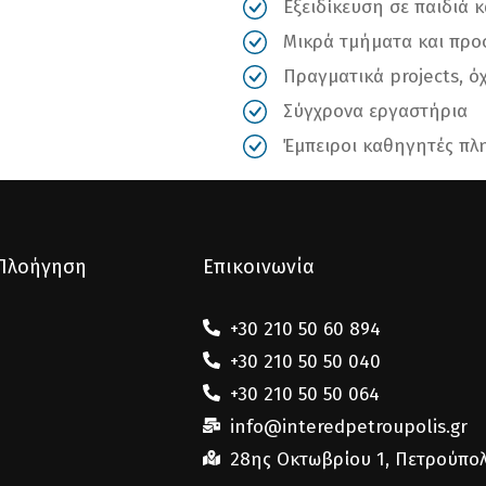
Εξειδίκευση σε παιδιά 
Μικρά τμήματα και πρ
Πραγματικά projects, ό
Σύγχρονα εργαστήρια
Έμπειροι καθηγητές π
 Πλοήγηση
Επικοινωνία
+30 210 50 60 894
+30 210 50 50 040
+30 210 50 50 064
info@interedpetroupolis.gr
28ης Οκτωβρίου 1, Πετρούπο