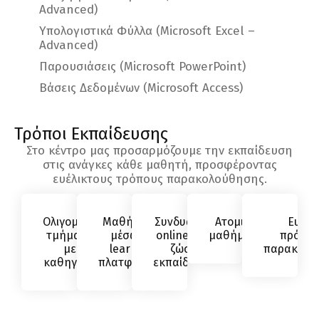
Advanced)
Υπολογιστικά Φύλλα (Microsoft Excel –
Advanced)
Παρουσιάσεις (Microsoft PowerPoint)
Βάσεις Δεδομένων (Microsoft Access)
Τρόποι Εκπαίδευσης
Στο κέντρο μας προσαρμόζουμε την εκπαίδευση
στις ανάγκες κάθε μαθητή, προσφέροντας
ευέλικτους τρόπους παρακολούθησης.
Ολιγομελή
Μαθήματα
Συνδυασμός
Ατομικά
Ευέλι
τμήματα
μέσω e-
online & δια
μαθήματα
πρόγρ
με
learning
ζώσης
παρακολο
καθηγητή
πλατφόρμας
εκπαίδευσης